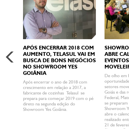
APÓS ENCERRAR 2018 COM
SHOWROO
AUMENTO, TELASUL VAI EM
ABRE CA
BUSCA DE BONS NEGÓCIOS
EVENTOS
NO SHOWROOM YES
MOVELEI
GOIÂNIA
De olho em 
oportunidade
Após encerrar o ano de 2018 com
setores move
crescimento em relação a 2017, a
Goiás e das r
fabricante de cozinhas Telasul se
Federal, Mat
prepara para começar 2019 com o pé
se preparam 
direto na segunda edição do
Showroom Ye
Showroom Yes Goiânia.
abre o calen
realizado en
21 de fevere