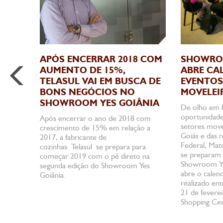
APÓS ENCERRAR 2018 COM
SHOWROO
AUMENTO DE 15%,
ABRE CA
TELASUL VAI EM BUSCA DE
EVENTOS
BONS NEGÓCIOS NO
MOVELEI
SHOWROOM YES GOIÂNIA
De olho em 
oportunidade
Após encerrar o ano de 2018 com
setores move
crescimento de 15% em relação a
Goiás e das r
2017, a fabricante de
Federal, Mat
cozinhas Telasul se prepara para
se preparam 
começar 2019 com o pé direto na
Showroom Ye
segunda edição do Showroom Yes
abre o calen
Goiânia.
realizado en
21 de fevere
Shopping Cen